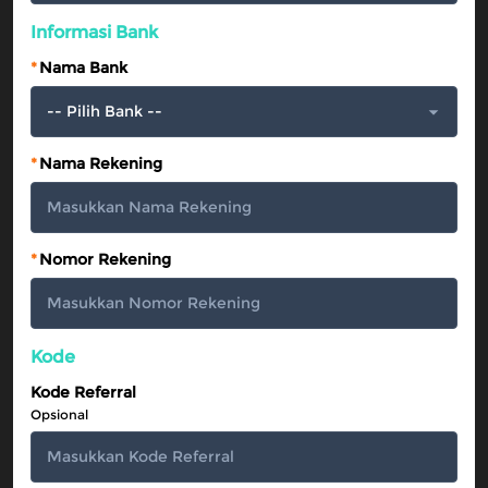
Informasi Bank
*
Nama Bank
*
Nama Rekening
*
Nomor Rekening
Kode
Kode Referral
Opsional