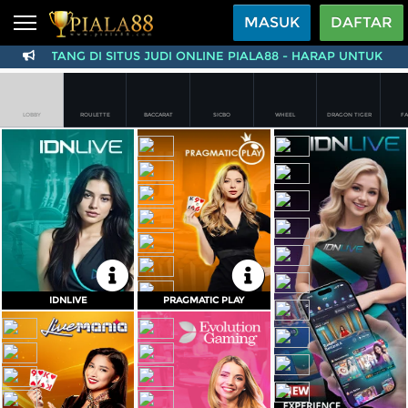
Beranda
MASUK
DAFTAR
MAT DATANG DI SITUS JUDI ONLINE PIALA88 - HARAP UNTUK ME
Sports
BARU
PROMO
Live Casino
BARU
LOBBY
ROULETTE
BACCARAT
SICBO
WHEEL
DRAGON TIGER
F
IDNPoker
BARU
Meja
Min
Max
Meja
Min
Max
Meja
Min
Max
Baccarat
1Rb
5Jt
Baccarat
5Rb
5Jt
Baccarat
1Rb
5Jt
Dragon Tiger
1Rb
5Jt
Roulette
1Rb
20Jt
Slots
PROMO
Dragon Tiger
1Rb
5Jt
Roulette
1Rb
5Jt
Sicbo
2Rb
25Jt
Sicbo
1Rb
5Jt
Blackjack
10Rb
50Jt
Roulette
1Rb
5Jt
Special Games
1Rb
5Jt
Wheel
1Rb
1Jt
IDNLIVE
BARU
Dragon Tiger
5Rb
5Jt
Sicbo
1Rb
5Jt
Special Games
1Rb
5Jt
Stream N Spin
DAFTAR
MASUK
DAFTAR
MASUK
KEMBALI
KEMBALI
Arcade
PROMO
IDNLIVE
PRAGMATIC PLAY
IDNLIVE
PRAGMATIC PLAY
Table Games
Meja
Min
Max
Meja
Min
Max
Baccarat
5Rb
5Jt
Roulette
1Rb
20Jt
Roulette
1Rb
20Jt
Baccarat
2Rb
10Jt
Lottery
BARU
PROMO
Sicbo
2Rb
25Jt
Sicbo
2Rb
10Jt
Blackjack
10Rb
50Jt
Dragon Tiger
10Rb
10Jt
Wheel
1Rb
1Jt
Blackjack
10Rb
20Jt
IDNRaffle
Dragon Tiger
5Rb
5Jt
Wheel
1Rb
10Jt