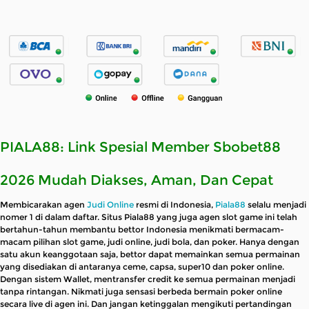
PIALA88: Link Spesial Member Sbobet88
2026 Mudah Diakses, Aman, Dan Cepat
Membicarakan agen
Judi Online
resmi di Indonesia,
Piala88
selalu menjadi
nomer 1 di dalam daftar. Situs Piala88 yang juga agen slot game ini telah
bertahun-tahun membantu bettor Indonesia menikmati bermacam-
macam pilihan slot game, judi online, judi bola, dan poker. Hanya dengan
satu akun keanggotaan saja, bettor dapat memainkan semua permainan
yang disediakan di antaranya ceme, capsa, super10 dan poker online.
Dengan sistem Wallet, mentransfer credit ke semua permainan menjadi
tanpa rintangan. Nikmati juga sensasi berbeda bermain poker online
secara live di agen ini. Dan jangan ketinggalan mengikuti pertandingan